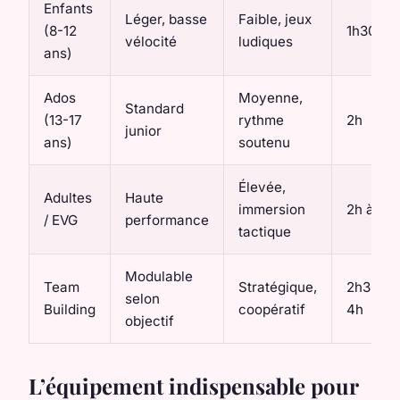
Enfants
Léger, basse
Faible, jeux
(8-12
1h30
vélocité
ludiques
ans)
Ados
Moyenne,
Standard
(13-17
rythme
2h
junior
ans)
soutenu
Élevée,
Adultes
Haute
immersion
2h à 3h
/ EVG
performance
tactique
Modulable
Team
Stratégique,
2h30 à
selon
Building
coopératif
4h
objectif
L’équipement indispensable pour